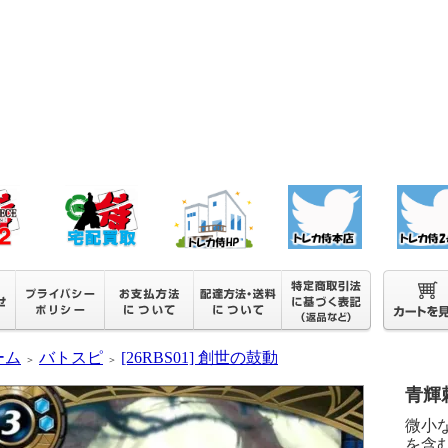
ーム
バトスピ
[26RBS01] 創世の鼓動
＞
＞
青輝棘園
微小
を含