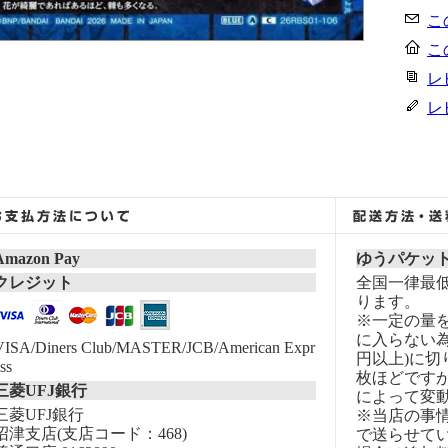
こ
こ
レ
レ
Amazon Pay
ゆうパケッ
クレジット
全国一律最低
ります。
※一定の量
に入らない為
VISA/Diners Club/MASTER/JCB/American Expr
円以上)に切
ss
枚ほどです
三菱UFJ銀行
によって変
三菱UFJ銀行
※当店の事
沼津支店(支店コード：468)
で送らせて