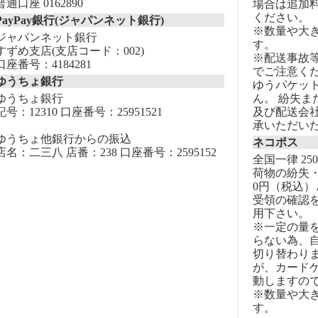
普通口座 0162890
場合は追加
ください。
PayPay銀行(ジャパンネット銀行)
※数量や大
ジャパンネット銀行
す。
すずめ支店(支店コード：002)
※配送事故
口座番号：4184281
でご注意く
ゆうちょ銀行
ゆうパケッ
ゆうちょ銀行
ん。 紛失
記号：12310 口座番号：25951521
及び配送会
承いただい
ゆうちょ他銀行からの振込
ネコポス
店名：二三八 店番：238 口座番号：2595152
全国一律 25
荷物の紛失・
0円（税込）
受領の確認
用下さい。
※一定の量
らない為、自
切り替わりま
が、カード
動しますの
※数量や大
す。