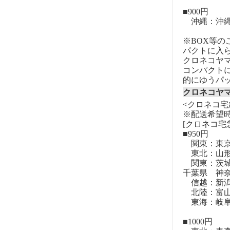
■900円
沖縄：沖
※BOX等
パクトに入
クロネコヤ
コンパクト
的にゆうパ
クロネコヤ
<クロネコ宅
※配送希望
[クロネコ宅
■950円
関東：東
東北：山形
関東：茨城
千葉県 神
信越：新潟
北陸：富山
東海：岐阜
■1000円