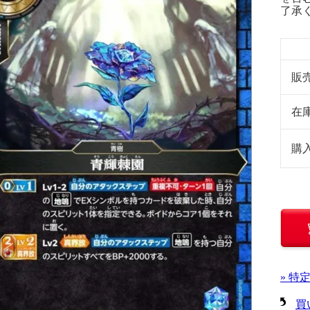
了承
販
在
購
» 特
買