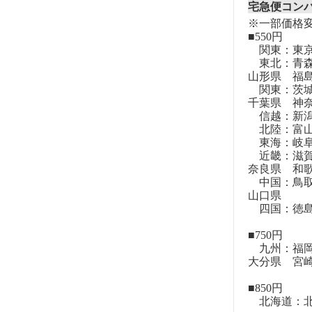
宅急便コン
※一部価格
■550円
関東：東
東北：青森
山形県 福
関東：茨城
千葉県 神
信越：新潟
北陸：富山
東海：岐阜
近畿：滋賀
奈良県 和
中国：鳥取
山口県
四国：徳島
■750円
九州：福岡
大分県 宮
■850円
北海道：北