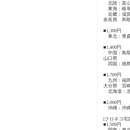
北陸：富山
東海：岐阜
近畿：滋賀
奈良県 和
■1,300円
東北：青森
■1,400円
中国：鳥取
山口県
四国：徳島
■1,700円
九州：福岡
大分県 宮
北海道：北
■2,000円
沖縄：沖
[クロネコ宅急
■1,500円
関東：東