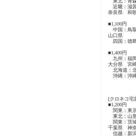
東北：青森
近畿：滋賀
奈良県 和
■1,100円
中国：鳥取
山口県
四国：徳島
■1,400円
九州：福岡
大分県 宮
北海道：北
沖縄：沖
[クロネコ宅
■1,200円
関東：東
東北：山形
関東：茨城
千葉県 神
信越：新潟