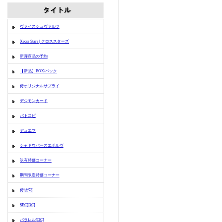
ヴァイスシュヴァルツ
Xross Stars | クロススターズ
新弾商品の予約
【新品】BOX/パック
侍オリジナルサプライ
デジモンカード
バトスピ
デュエマ
シャドウバースエボルヴ
訳有特価コーナー
期間限定特価コーナー
侍袋/箱
SEC[DC]
パラレル[DC]