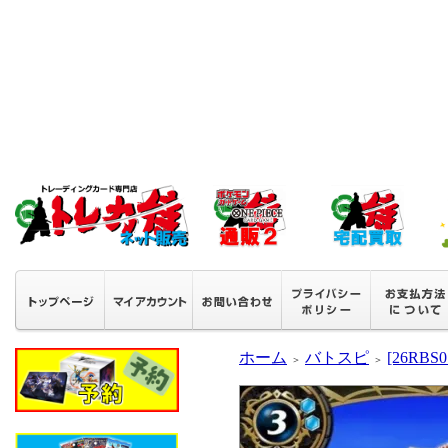
ホーム
バトスピ
[26RB
＞
＞