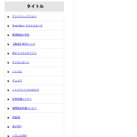
ヴァイスシュヴァルツ
Xross Stars | クロススターズ
新弾商品の予約
【新品】BOX/パック
侍オリジナルサプライ
デジモンカード
バトスピ
デュエマ
シャドウバースエボルヴ
訳有特価コーナー
期間限定特価コーナー
侍袋/箱
SEC[DC]
パラレル[DC]