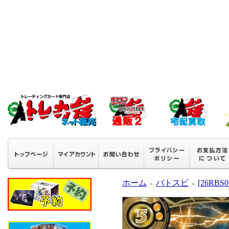
ホーム
バトスピ
[26RB
＞
＞