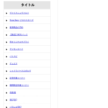
ヴァイスシュヴァルツ
Xross Stars | クロススターズ
新弾商品の予約
【新品】BOX/パック
侍オリジナルサプライ
デジモンカード
バトスピ
デュエマ
シャドウバースエボルヴ
訳有特価コーナー
期間限定特価コーナー
侍袋/箱
SEC[DC]
パラレル[DC]