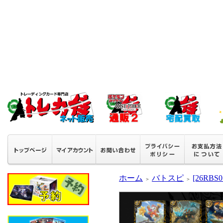
ホーム
バトスピ
[26RB
＞
＞