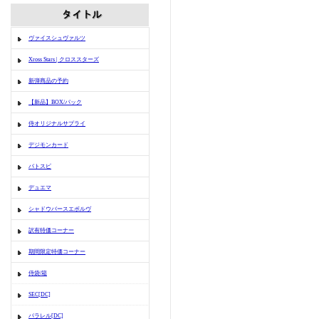
ヴァイスシュヴァルツ
Xross Stars | クロススターズ
新弾商品の予約
【新品】BOX/パック
侍オリジナルサプライ
デジモンカード
バトスピ
デュエマ
シャドウバースエボルヴ
訳有特価コーナー
期間限定特価コーナー
侍袋/箱
SEC[DC]
パラレル[DC]