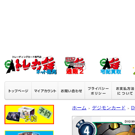
ホーム
デジモンカード
D
＞
＞