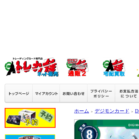
ホーム
デジモンカード
D
＞
＞