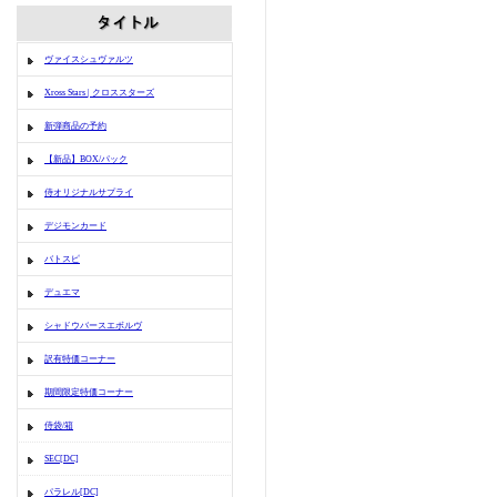
ヴァイスシュヴァルツ
Xross Stars | クロススターズ
新弾商品の予約
【新品】BOX/パック
侍オリジナルサプライ
デジモンカード
バトスピ
デュエマ
シャドウバースエボルヴ
訳有特価コーナー
期間限定特価コーナー
侍袋/箱
SEC[DC]
パラレル[DC]