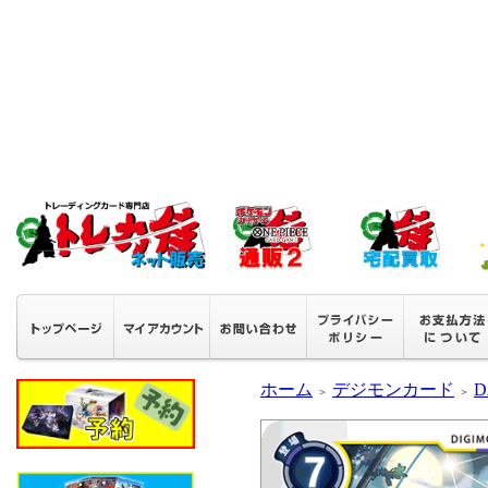
ホーム
デジモンカード
D
＞
＞