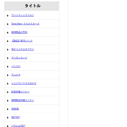
ヴァイスシュヴァルツ
Xross Stars | クロススターズ
新弾商品の予約
【新品】BOX/パック
侍オリジナルサプライ
デジモンカード
バトスピ
デュエマ
シャドウバースエボルヴ
訳有特価コーナー
期間限定特価コーナー
侍袋/箱
SEC[DC]
パラレル[DC]