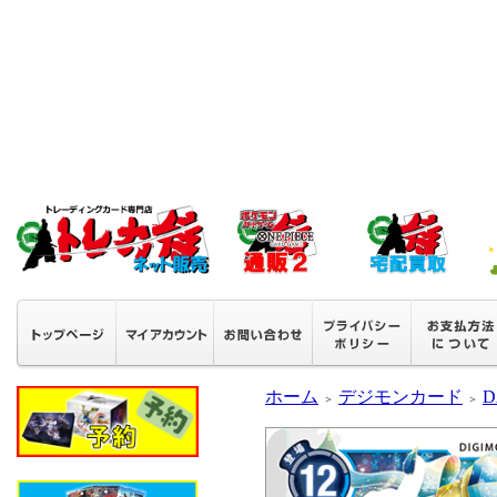
ホーム
デジモンカード
D
＞
＞