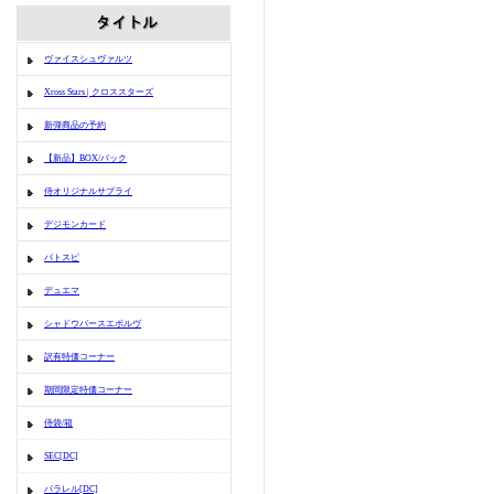
ヴァイスシュヴァルツ
Xross Stars | クロススターズ
新弾商品の予約
【新品】BOX/パック
侍オリジナルサプライ
デジモンカード
バトスピ
デュエマ
シャドウバースエボルヴ
訳有特価コーナー
期間限定特価コーナー
侍袋/箱
SEC[DC]
パラレル[DC]