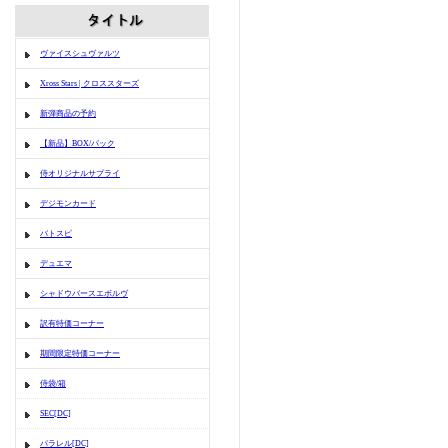
ヴァイスシュヴァルツ
Xross Stars | クロススターズ
新弾商品の予約
【新品】BOX/パック
侍オリジナルサプライ
デジモンカード
バトスピ
デュエマ
シャドウバースエボルヴ
訳有特価コーナー
期間限定特価コーナー
侍袋/箱
SEC[DC]
パラレル[DC]