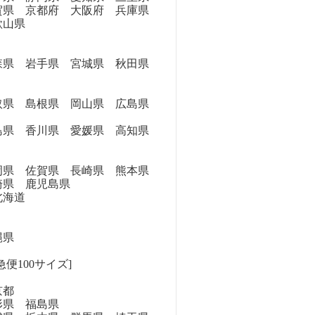
県 京都府 大阪府 兵庫県
歌山県
県 岩手県 宮城県 秋田県
県 島根県 岡山県 広島県
県 香川県 愛媛県 高知県
県 佐賀県 長崎県 熊本県
崎県 鹿児島県
海道
縄県
便100サイズ]
京都
県 福島県