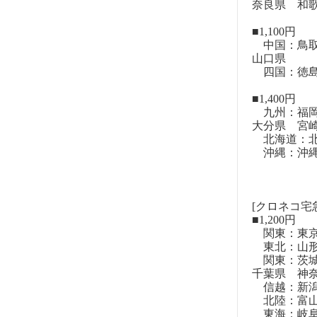
奈良県 和
■1,100円
中国：鳥取
山口県
四国：徳島
■1,400円
九州：福岡
大分県 宮
北海道：北
沖縄：沖
[クロネコ宅
■1,200円
関東：東
東北：山形
関東：茨城
千葉県 神
信越：新潟
北陸：富山
東海：岐阜