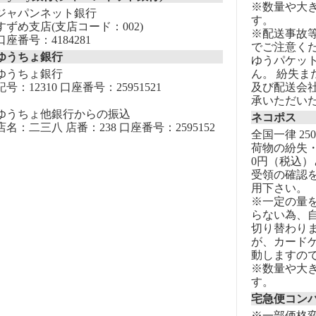
※数量や大
ジャパンネット銀行
す。
すずめ支店(支店コード：002)
※配送事故
口座番号：4184281
でご注意く
ゆうちょ銀行
ゆうパケッ
ゆうちょ銀行
ん。 紛失
記号：12310 口座番号：25951521
及び配送会
承いただい
ゆうちょ他銀行からの振込
ネコポス
店名：二三八 店番：238 口座番号：2595152
全国一律 25
荷物の紛失・
0円（税込）
受領の確認
用下さい。
※一定の量
らない為、自
切り替わりま
が、カード
動しますの
※数量や大
す。
宅急便コン
※一部価格