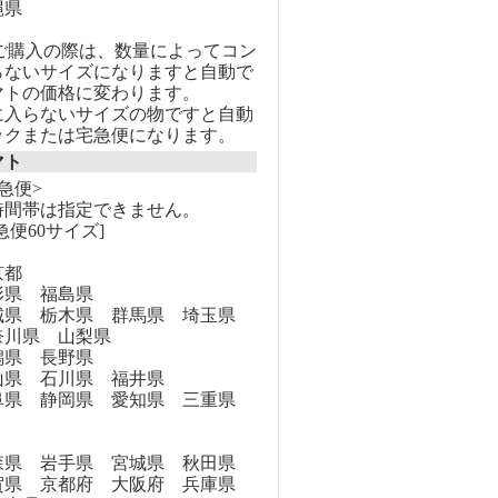
縄県
のご購入の際は、数量によってコン
らないサイズになりますと自動で
マトの価格に変わります。
に入らないサイズの物ですと自動
ックまたは宅急便になります。
マト
急便>
時間帯は指定できません。
急便60サイズ]
京都
県 福島県
県 栃木県 群馬県 埼玉県
奈川県 山梨県
県 長野県
県 石川県 福井県
県 静岡県 愛知県 三重県
県 岩手県 宮城県 秋田県
県 京都府 大阪府 兵庫県