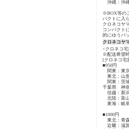
沖縄：沖
※BOX等
パクトに入
クロネコヤ
コンパクト
的にゆうパ
クロネコヤ
<クロネコ宅
※配送希望
[クロネコ宅
■950円
関東：東
東北：山形
関東：茨城
千葉県 神
信越：新潟
北陸：富山
東海：岐阜
■1000円
東北：青森
近畿：滋賀