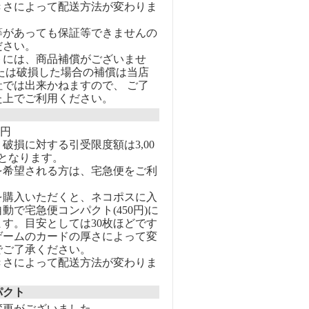
きさによって配送方法が変わりま
等があっても保証等できませんの
ださい。
トには、商品補償がございませ
または破損した場合の補償は当店
社では出来かねますので、 ご了
た上でご利用ください。
0円
破損に対する引受限度額は3,00
となります。
を希望される方は、宅急便をご利
を購入いただくと、ネコポスに入
動で宅急便コンパクト(450円)に
す。目安としては30枚ほどです
ゲームのカードの厚さによって変
でご了承ください。
きさによって配送方法が変わりま
パクト
変更がございました。