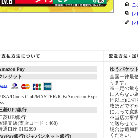
こ
レ
レ
Amazon Pay
ゆうパケッ
クレジット
全国一律最低
ります。
※一定の量
に入らない為
VISA/Diners Club/MASTER/JCB/American Expr
円以上)に切
ss
枚ほどです
三菱UFJ銀行
によって変
三菱UFJ銀行
※当店の事
沼津支店(支店コード：468)
で送らせて
普通口座 0162890
場合は追加
ください。
PayPay銀行(ジャパンネット銀行)