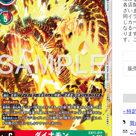
各店
ざい
同イ
じカ
なる
りま
す。
販
» 特
買
こ