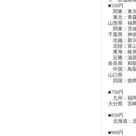
■550円
関東：東
東北：青森
山形県 福
関東：茨城
千葉県 神
信越：新潟
北陸：富山
東海：岐阜
近畿：滋賀
奈良県 和
中国：鳥取
山口県
四国：徳島
■750円
九州：福岡
大分県 宮
■850円
北海道：北
■900円