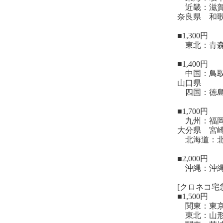
近畿：滋賀
奈良県 和
■1,300円
東北：青森
■1,400円
中国：鳥取
山口県
四国：徳島
■1,700円
九州：福岡
大分県 宮
北海道：北
■2,000円
沖縄：沖
[クロネコ宅急
■1,500円
関東：東
東北：山形