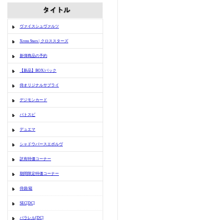
ヴァイスシュヴァルツ
Xross Stars | クロススターズ
新弾商品の予約
【新品】BOX/パック
侍オリジナルサプライ
デジモンカード
バトスピ
デュエマ
シャドウバースエボルヴ
訳有特価コーナー
期間限定特価コーナー
侍袋/箱
SEC[DC]
パラレル[DC]