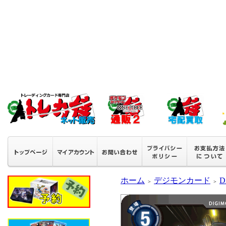
ホーム
デジモンカード
D
＞
＞