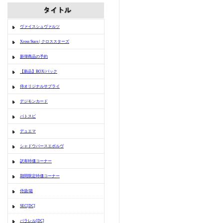
ヴァイスシュヴァルツ
Xross Stars | クロススターズ
新弾商品の予約
【新品】BOX/パック
侍オリジナルサプライ
デジモンカード
バトスピ
デュエマ
シャドウバースエボルヴ
訳有特価コーナー
期間限定特価コーナー
侍袋/箱
SEC[DC]
パラレル[DC]