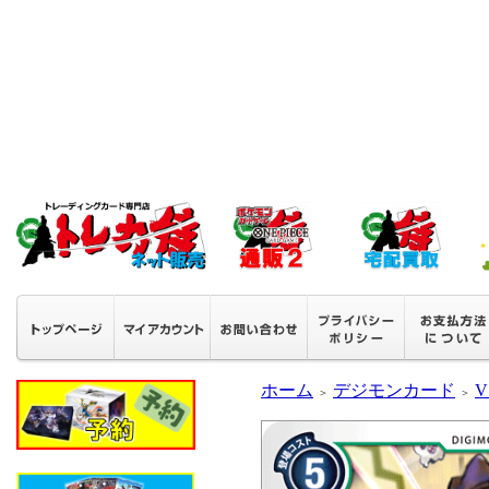
ホーム
デジモンカード
V
＞
＞