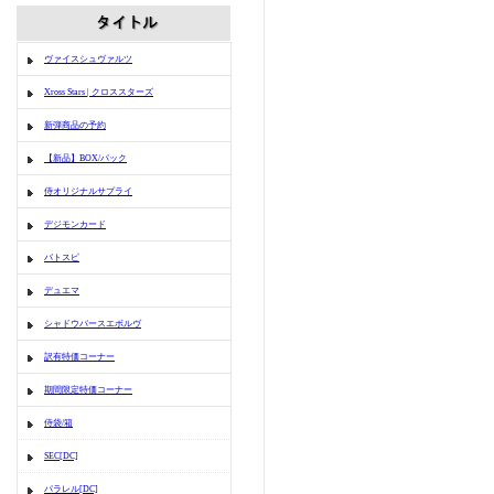
ヴァイスシュヴァルツ
Xross Stars | クロススターズ
新弾商品の予約
【新品】BOX/パック
侍オリジナルサプライ
デジモンカード
バトスピ
デュエマ
シャドウバースエボルヴ
訳有特価コーナー
期間限定特価コーナー
侍袋/箱
SEC[DC]
パラレル[DC]