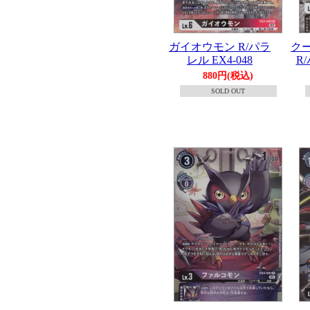
ガイオウモン R/パラ
ク
レル EX4-048
R/
880円(税込)
SOLD OUT