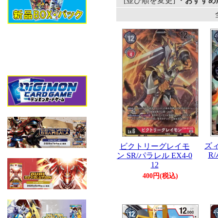
[並び順を変更]
・おすすめ
ズ
ビクトリーグレイモ
R/
ン SR/パラレル EX4-0
12
400円(税込)