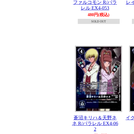
ファルコモン R/パラ
レイ
レル EX4-053
480円(税込)
SOLD OUT
蒼沼キリハ＆天野ネ
イク
ネ R/パラレル EX4-06
2