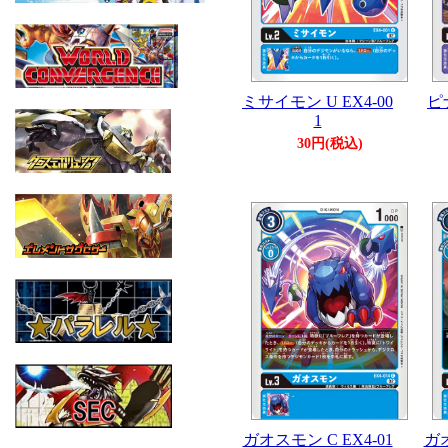
ミサイモン U EX4-00
ピナ
1
30円(税込)
ガオスモン C EX4-01
ガオ