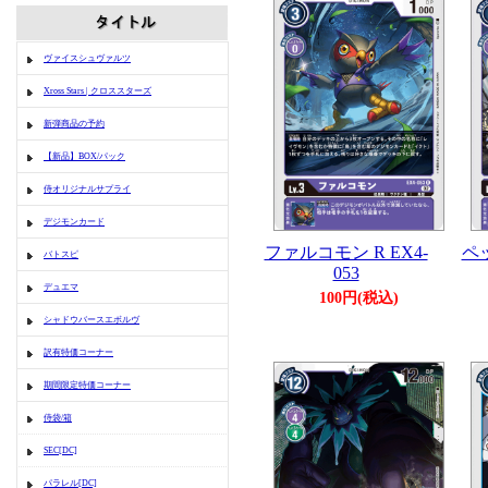
ヴァイスシュヴァルツ
Xross Stars | クロススターズ
新弾商品の予約
【新品】BOX/パック
侍オリジナルサプライ
デジモンカード
ファルコモン R EX4-
ペッ
バトスピ
053
デュエマ
100円(税込)
シャドウバースエボルヴ
訳有特価コーナー
期間限定特価コーナー
侍袋/箱
SEC[DC]
パラレル[DC]