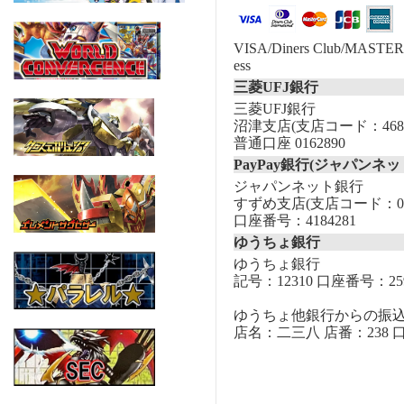
VISA/Diners Club/MASTER/
ess
三菱UFJ銀行
三菱UFJ銀行
沼津支店(支店コード：468
普通口座 0162890
PayPay銀行(ジャパンネッ
ジャパンネット銀行
すずめ支店(支店コード：00
口座番号：4184281
ゆうちょ銀行
ゆうちょ銀行
記号：12310 口座番号：259
ゆうちょ他銀行からの振
店名：二三八 店番：238 口