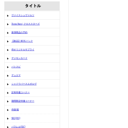
ヴァイスシュヴァルツ
Xross Stars | クロススターズ
新弾商品の予約
【新品】BOX/パック
侍オリジナルサプライ
デジモンカード
バトスピ
デュエマ
シャドウバースエボルヴ
訳有特価コーナー
期間限定特価コーナー
侍袋/箱
SEC[DC]
パラレル[DC]