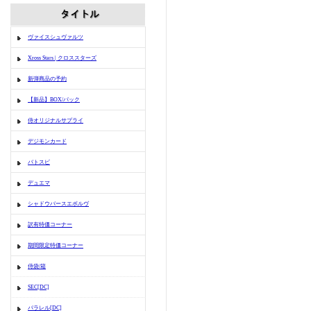
ヴァイスシュヴァルツ
Xross Stars | クロススターズ
新弾商品の予約
【新品】BOX/パック
侍オリジナルサプライ
デジモンカード
バトスピ
デュエマ
シャドウバースエボルヴ
訳有特価コーナー
期間限定特価コーナー
侍袋/箱
SEC[DC]
パラレル[DC]