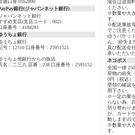
普通口座 0162890
場合は追加
ください。
PayPay銀行(ジャパンネット銀行)
※数量や大
ジャパンネット銀行
す。
すずめ支店(支店コード：002)
※配送事故
口座番号：4184281
でご注意く
ゆうちょ銀行
ゆうパケッ
ゆうちょ銀行
ん。 紛失
記号：12310 口座番号：25951521
及び配送会
承いただい
ゆうちょ他銀行からの振込
ネコポス
店名：二三八 店番：238 口座番号：2595152
全国一律 25
荷物の紛失・
0円（税込）
受領の確認
用下さい。
※一定の量
らない為、自
切り替わりま
が、カード
動しますの
※数量や大
す。