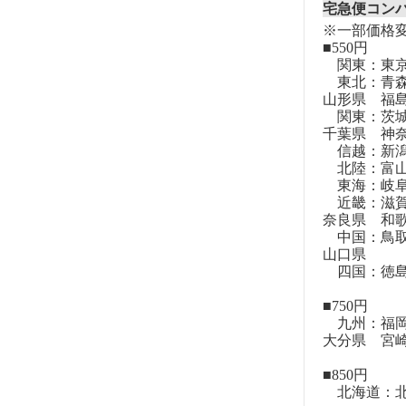
宅急便コン
※一部価格
■550円
関東：東
東北：青森
山形県 福
関東：茨城
千葉県 神
信越：新潟
北陸：富山
東海：岐阜
近畿：滋賀
奈良県 和
中国：鳥取
山口県
四国：徳島
■750円
九州：福岡
大分県 宮
■850円
北海道：北