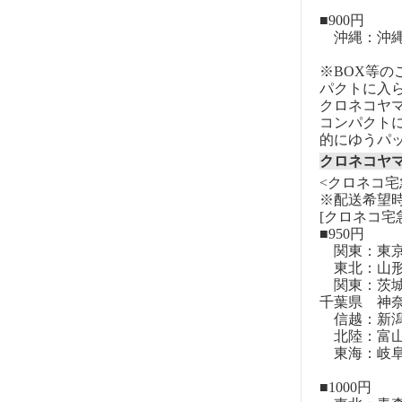
■900円
沖縄：沖
※BOX等
パクトに入
クロネコヤ
コンパクト
的にゆうパ
クロネコヤ
<クロネコ宅
※配送希望
[クロネコ宅
■950円
関東：東
東北：山形
関東：茨城
千葉県 神
信越：新潟
北陸：富山
東海：岐阜
■1000円