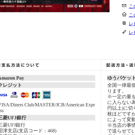
こ
こ
レ
レ
Amazon Pay
ゆうパケッ
クレジット
全国一律最低
ります。
※一定の量
に入らない為
VISA/Diners Club/MASTER/JCB/American Expr
円以上)に切
ss
枚ほどです
三菱UFJ銀行
によって変
三菱UFJ銀行
※当店の事
沼津支店(支店コード：468)
で送らせて