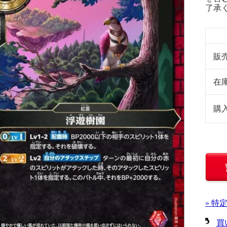
了承
販
在
購
» 特
買