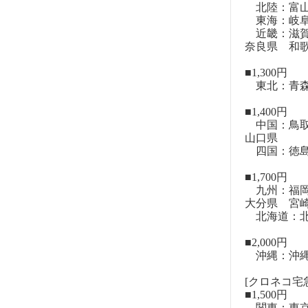
北陸：富山
東海：岐阜
近畿：滋賀
奈良県 和
■1,300円
東北：青森
■1,400円
中国：鳥取
山口県
四国：徳島
■1,700円
九州：福岡
大分県 宮
北海道：北
■2,000円
沖縄：沖
[クロネコ宅急
■1,500円
関東：東