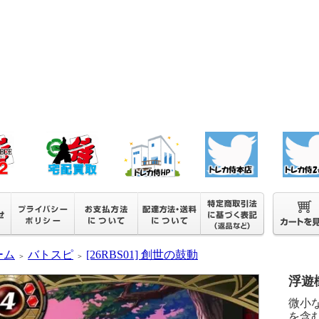
ーム
バトスピ
[26RBS01] 創世の鼓動
＞
＞
浮遊樹園
微小
を含