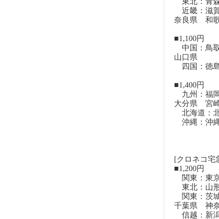
東北：青森
近畿：滋賀
奈良県 和
■1,100円
中国：鳥取
山口県
四国：徳島
■1,400円
九州：福岡
大分県 宮
北海道：北
沖縄：沖
[クロネコ宅
■1,200円
関東：東
東北：山形
関東：茨城
千葉県 神
信越：新潟