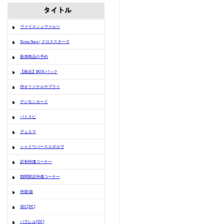
ヴァイスシュヴァルツ
Xross Stars | クロススターズ
新弾商品の予約
【新品】BOX/パック
侍オリジナルサプライ
デジモンカード
バトスピ
デュエマ
シャドウバースエボルヴ
訳有特価コーナー
期間限定特価コーナー
侍袋/箱
SEC[DC]
パラレル[DC]