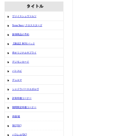
ヴァイスシュヴァルツ
Xross Stars | クロススターズ
新弾商品の予約
【新品】BOX/パック
侍オリジナルサプライ
デジモンカード
バトスピ
デュエマ
シャドウバースエボルヴ
訳有特価コーナー
期間限定特価コーナー
侍袋/箱
SEC[DC]
パラレル[DC]