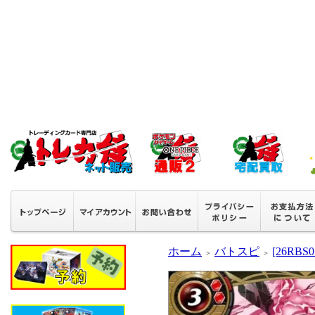
ホーム
バトスピ
[26RB
＞
＞