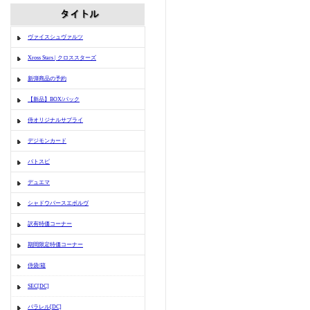
ヴァイスシュヴァルツ
Xross Stars | クロススターズ
新弾商品の予約
【新品】BOX/パック
侍オリジナルサプライ
デジモンカード
バトスピ
デュエマ
シャドウバースエボルヴ
訳有特価コーナー
期間限定特価コーナー
侍袋/箱
SEC[DC]
パラレル[DC]