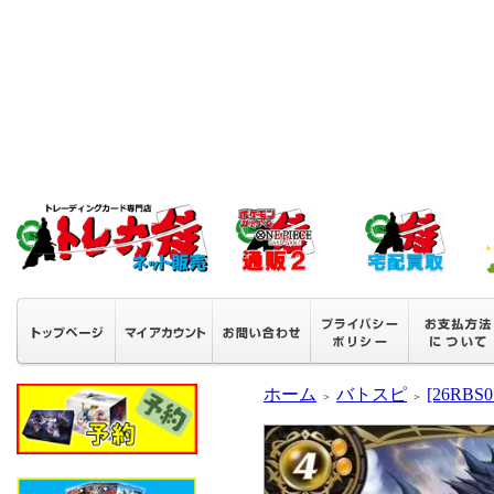
ホーム
バトスピ
[26RB
＞
＞