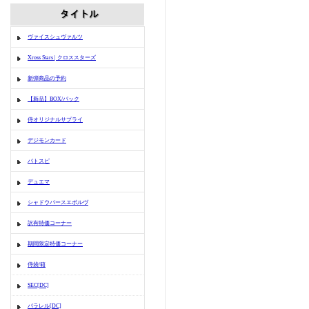
ヴァイスシュヴァルツ
Xross Stars | クロススターズ
新弾商品の予約
【新品】BOX/パック
侍オリジナルサプライ
デジモンカード
バトスピ
デュエマ
シャドウバースエボルヴ
訳有特価コーナー
期間限定特価コーナー
侍袋/箱
SEC[DC]
パラレル[DC]