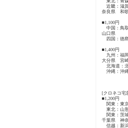
東北：青森
近畿：滋賀
奈良県 和
■1,100円
中国：鳥取
山口県
四国：徳島
■1,400円
九州：福岡
大分県 宮
北海道：北
沖縄：沖
[クロネコ宅
■1,200円
関東：東
東北：山形
関東：茨城
千葉県 神
信越：新潟