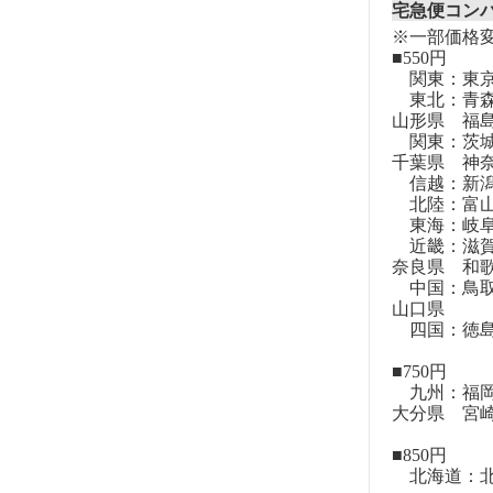
宅急便コン
※一部価格
■550円
関東：東
東北：青森
山形県 福
関東：茨城
千葉県 神
信越：新潟
北陸：富山
東海：岐阜
近畿：滋賀
奈良県 和
中国：鳥取
山口県
四国：徳島
■750円
九州：福岡
大分県 宮
■850円
北海道：北