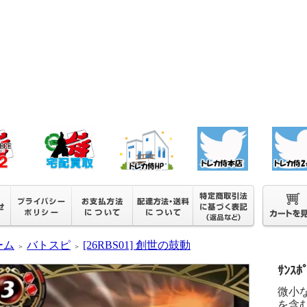
ーム
バトスピ
[26RBS01] 創世の鼓動
＞
＞
ｻﾝｽﾎ
微小
を含