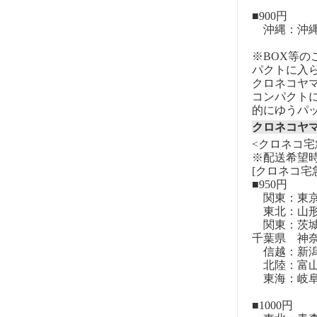
■900円
沖縄：沖
※BOX等
パクトに入
クロネコヤ
コンパクト
的にゆうパ
クロネコヤ
<クロネコ宅
※配送希望
[クロネコ宅
■950円
関東：東
東北：山形
関東：茨城
千葉県 神
信越：新潟
北陸：富山
東海：岐阜
■1000円