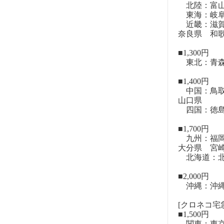
北陸：富山
東海：岐阜
近畿：滋賀
奈良県 和
■1,300円
東北：青森
■1,400円
中国：鳥取
山口県
四国：徳島
■1,700円
九州：福岡
大分県 宮
北海道：北
■2,000円
沖縄：沖
[クロネコ宅急
■1,500円
関東：東