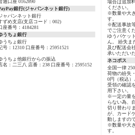
普通口座 0162890
場合は追加
ください。
PayPay銀行(ジャパンネット銀行)
※数量や大
ジャパンネット銀行
す。
すずめ支店(支店コード：002)
※配送事故
口座番号：4184281
でご注意く
ゆうちょ銀行
ゆうパケッ
ゆうちょ銀行
ん。 紛失
記号：12310 口座番号：25951521
及び配送会
承いただい
ゆうちょ他銀行からの振込
ネコポス
店名：二三八 店番：238 口座番号：2595152
全国一律 25
荷物の紛失・
0円（税込）
受領の確認
用下さい。
※一定の量
らない為、自
切り替わりま
が、カード
動しますの
※数量や大
す。