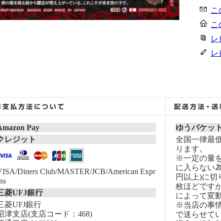
こ
こ
レ
レ
Amazon Pay
ゆうパケッ
クレジット
全国一律最低
ります。
※一定の量
に入らない為
VISA/Diners Club/MASTER/JCB/American Expr
円以上)に切
ss
枚ほどです
三菱UFJ銀行
によって変
三菱UFJ銀行
※当店の事
沼津支店(支店コード：468)
で送らせて