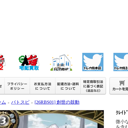
ーム
バトスピ
[26RBS01] 創世の鼓動
＞
＞
ｸﾚｲﾄ
微小
を含