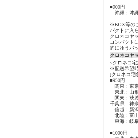
■900円
沖縄：沖
※BOX等
パクトに入
クロネコヤ
コンパクト
的にゆうパ
クロネコヤ
<クロネコ宅
※配送希望
[クロネコ宅
■950円
関東：東
東北：山形
関東：茨城
千葉県 神
信越：新潟
北陸：富山
東海：岐阜
■1000円