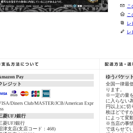
こ
こ
レ
レ
Amazon Pay
ゆうパケッ
クレジット
全国一律最低
ります。
※一定の量
に入らない為
VISA/Diners Club/MASTER/JCB/American Expr
円以上)に切
ss
枚ほどです
三菱UFJ銀行
によって変
三菱UFJ銀行
※当店の事
沼津支店(支店コード：468)
で送らせて