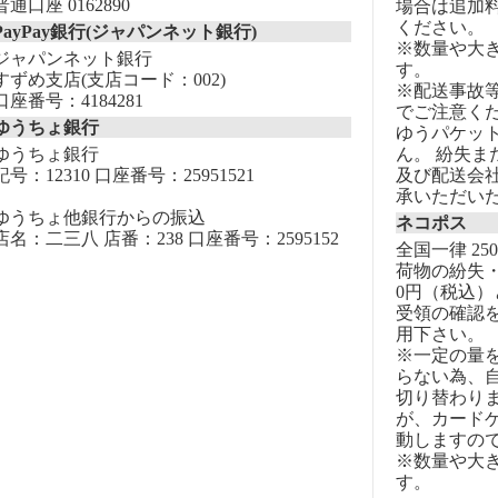
普通口座 0162890
場合は追加
ください。
PayPay銀行(ジャパンネット銀行)
※数量や大
ジャパンネット銀行
す。
すずめ支店(支店コード：002)
※配送事故
口座番号：4184281
でご注意く
ゆうちょ銀行
ゆうパケッ
ゆうちょ銀行
ん。 紛失
記号：12310 口座番号：25951521
及び配送会
承いただい
ゆうちょ他銀行からの振込
ネコポス
店名：二三八 店番：238 口座番号：2595152
全国一律 25
荷物の紛失・
0円（税込）
受領の確認
用下さい。
※一定の量
らない為、自
切り替わりま
が、カード
動しますの
※数量や大
す。