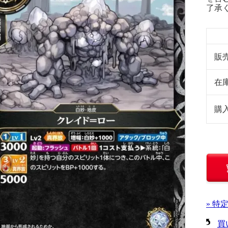
了承
販
在
購
» 特
買