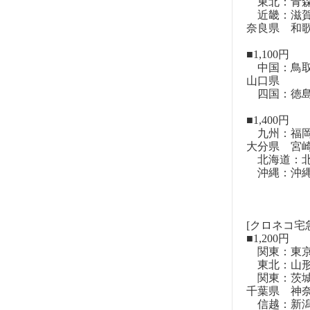
東北：青森
近畿：滋賀
奈良県 和
■1,100円
中国：鳥取
山口県
四国：徳島
■1,400円
九州：福岡
大分県 宮
北海道：北
沖縄：沖
[クロネコ宅
■1,200円
関東：東
東北：山形
関東：茨城
千葉県 神
信越：新潟