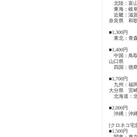
北陸：富山
東海：岐阜
近畿：滋賀
奈良県 和
■1,300円
東北：青森
■1,400円
中国：鳥取
山口県
四国：徳島
■1,700円
九州：福岡
大分県 宮
北海道：北
■2,000円
沖縄：沖
[クロネコ宅急
■1,500円
関東：東