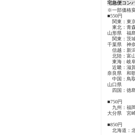
宅急便コン
※一部価格
■550円
関東：東
東北：青森
山形県 福
関東：茨城
千葉県 神
信越：新潟
北陸：富山
東海：岐阜
近畿：滋賀
奈良県 和
中国：鳥取
山口県
四国：徳島
■750円
九州：福岡
大分県 宮
■850円
北海道：北