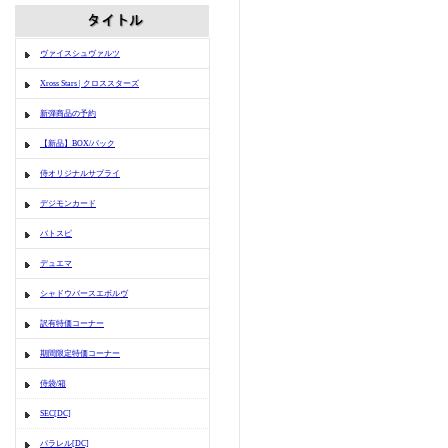
ヴァイスシュヴァルツ
Xross Stars | クロススターズ
新弾商品の予約
【新品】BOX/パック
侍オリジナルサプライ
デジモンカード
バトスピ
デュエマ
シャドウバースエボルヴ
訳有特価コーナー
期間限定特価コーナー
侍袋/箱
SEC[DC]
パラレル[DC]