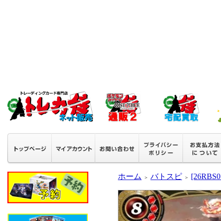
ホーム
バトスピ
[26RB
＞
＞