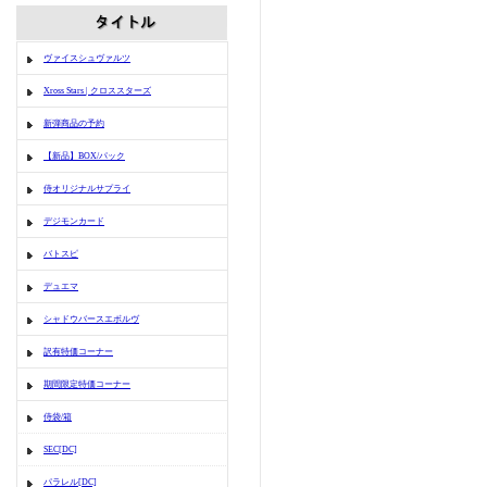
ヴァイスシュヴァルツ
Xross Stars | クロススターズ
新弾商品の予約
【新品】BOX/パック
侍オリジナルサプライ
デジモンカード
バトスピ
デュエマ
シャドウバースエボルヴ
訳有特価コーナー
期間限定特価コーナー
侍袋/箱
SEC[DC]
パラレル[DC]