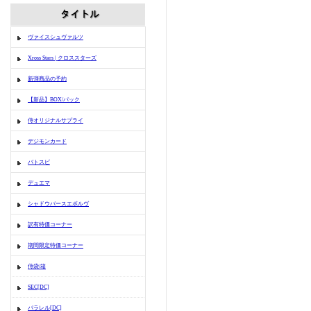
ヴァイスシュヴァルツ
Xross Stars | クロススターズ
新弾商品の予約
【新品】BOX/パック
侍オリジナルサプライ
デジモンカード
バトスピ
デュエマ
シャドウバースエボルヴ
訳有特価コーナー
期間限定特価コーナー
侍袋/箱
SEC[DC]
パラレル[DC]