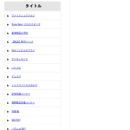
ヴァイスシュヴァルツ
Xross Stars | クロススターズ
新弾商品の予約
【新品】BOX/パック
侍オリジナルサプライ
デジモンカード
バトスピ
デュエマ
シャドウバースエボルヴ
訳有特価コーナー
期間限定特価コーナー
侍袋/箱
SEC[DC]
パラレル[DC]