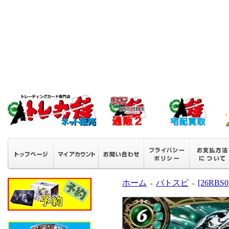
ホーム
バトスピ
[26RB
＞
＞