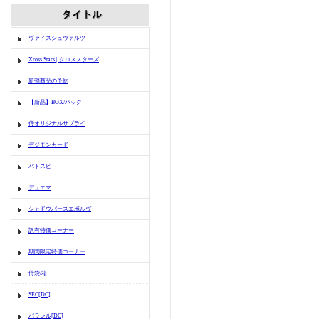
ヴァイスシュヴァルツ
Xross Stars | クロススターズ
新弾商品の予約
【新品】BOX/パック
侍オリジナルサプライ
デジモンカード
バトスピ
デュエマ
シャドウバースエボルヴ
訳有特価コーナー
期間限定特価コーナー
侍袋/箱
SEC[DC]
パラレル[DC]