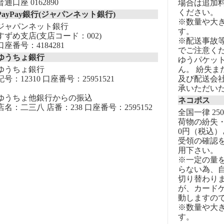
普通口座 0162890
場合は追加
ください。
PayPay銀行(ジャパンネット銀行)
※数量や大
ジャパンネット銀行
す。
すずめ支店(支店コード：002)
※配送事故
口座番号：4184281
でご注意く
ゆうちょ銀行
ゆうパケッ
ゆうちょ銀行
ん。 紛失
記号：12310 口座番号：25951521
及び配送会
承いただい
ゆうちょ他銀行からの振込
ネコポス
店名：二三八 店番：238 口座番号：2595152
全国一律 25
荷物の紛失・
0円（税込）
受領の確認
用下さい。
※一定の量
らない為、自
切り替わりま
が、カード
動しますの
※数量や大
す。