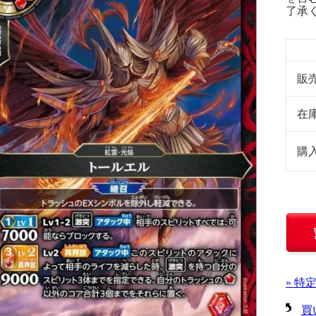
了承
販
在
購
» 特
買