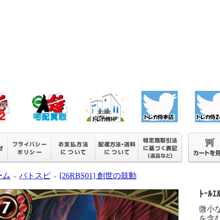
ーム
バトスピ
[26RBS01] 創世の鼓動
＞
＞
ﾄｰﾙｴ
微小
を含