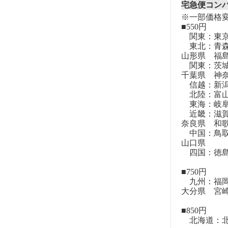
宅急便コン
※一部価格
■550円
関東：東
東北：青森
山形県 福
関東：茨城
千葉県 神
信越：新潟
北陸：富山
東海：岐阜
近畿：滋賀
奈良県 和
中国：鳥取
山口県
四国：徳島
■750円
九州：福岡
大分県 宮
■850円
北海道：北