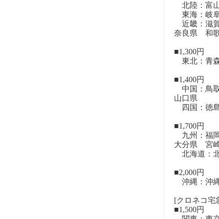
北陸：富山
東海：岐阜
近畿：滋賀
奈良県 和
■1,300円
東北：青森
■1,400円
中国：鳥取
山口県
四国：徳島
■1,700円
九州：福岡
大分県 宮
北海道：北
■2,000円
沖縄：沖
[クロネコ宅急
■1,500円
関東：東