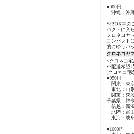
■900円
沖縄：沖
※BOX等
パクトに入
クロネコヤ
コンパクト
的にゆうパ
クロネコヤ
<クロネコ宅
※配送希望
[クロネコ宅
■950円
関東：東
東北：山形
関東：茨城
千葉県 神
信越：新潟
北陸：富山
東海：岐阜
■1000円