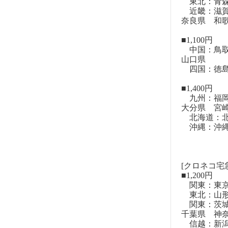
東北：青森
近畿：滋賀
奈良県 和
■1,100円
中国：鳥取
山口県
四国：徳島
■1,400円
九州：福岡
大分県 宮
北海道：北
沖縄：沖
[クロネコ宅
■1,200円
関東：東
東北：山形
関東：茨城
千葉県 神
信越：新潟