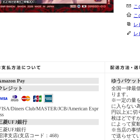
こ
こ
レ
レ
Amazon Pay
ゆうパケッ
クレジット
全国一律最低
ります。
※一定の量
に入らない為
VISA/Diners Club/MASTER/JCB/American Expr
円以上)に切
ss
枚ほどです
三菱UFJ銀行
によって変
三菱UFJ銀行
※当店の事
沼津支店(支店コード：468)
で送らせて