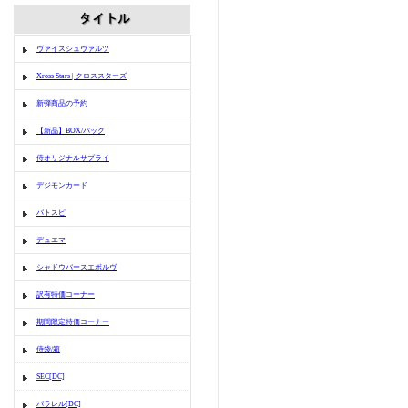
ヴァイスシュヴァルツ
Xross Stars | クロススターズ
新弾商品の予約
【新品】BOX/パック
侍オリジナルサプライ
デジモンカード
バトスピ
デュエマ
シャドウバースエボルヴ
訳有特価コーナー
期間限定特価コーナー
侍袋/箱
SEC[DC]
パラレル[DC]