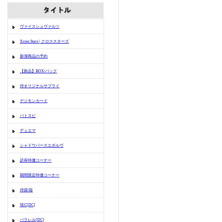
ヴァイスシュヴァルツ
Xross Stars | クロススターズ
新弾商品の予約
【新品】BOX/パック
侍オリジナルサプライ
デジモンカード
バトスピ
デュエマ
シャドウバースエボルヴ
訳有特価コーナー
期間限定特価コーナー
侍袋/箱
SEC[DC]
パラレル[DC]