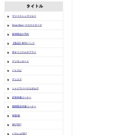
ヴァイスシュヴァルツ
Xross Stars | クロススターズ
新弾商品の予約
【新品】BOX/パック
侍オリジナルサプライ
デジモンカード
バトスピ
デュエマ
シャドウバースエボルヴ
訳有特価コーナー
期間限定特価コーナー
侍袋/箱
SEC[DC]
パラレル[DC]