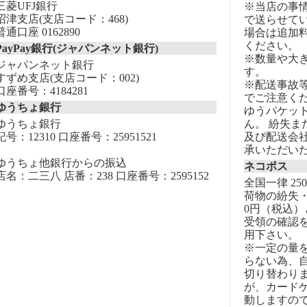
三菱UFJ銀行
※当店の事
沼津支店(支店コード：468)
で送らせて
普通口座 0162890
場合は追加
ください。
PayPay銀行(ジャパンネット銀行)
※数量や大
ジャパンネット銀行
す。
すずめ支店(支店コード：002)
※配送事故
口座番号：4184281
でご注意く
ゆうちょ銀行
ゆうパケッ
ゆうちょ銀行
ん。 紛失
記号：12310 口座番号：25951521
及び配送会
承いただい
ゆうちょ他銀行からの振込
ネコポス
店名：二三八 店番：238 口座番号：2595152
全国一律 25
荷物の紛失・
0円（税込）
受領の確認
用下さい。
※一定の量
らない為、自
切り替わりま
が、カード
動しますの