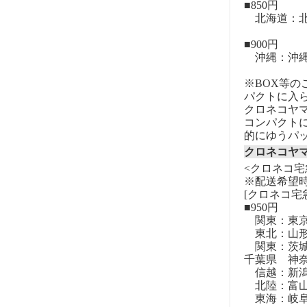
■850円
北海道：北
■900円
沖縄：沖
※BOX等
パクトに入
クロネコヤ
コンパクト
的にゆうパ
クロネコヤ
<クロネコ宅
※配送希望
[クロネコ宅
■950円
関東：東
東北：山形
関東：茨城
千葉県 神
信越：新潟
北陸：富山
東海：岐阜