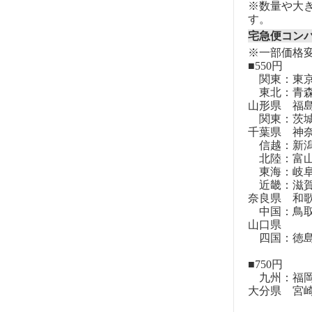
※数量や大
す。
宅急便コン
※一部価格
■550円
関東：東
東北：青森
山形県 福
関東：茨城
千葉県 神
信越：新潟
北陸：富山
東海：岐阜
近畿：滋賀
奈良県 和
中国：鳥取
山口県
四国：徳島
■750円
九州：福岡
大分県 宮