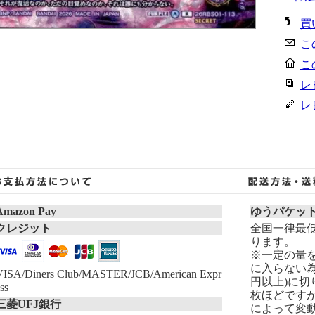
買
こ
こ
レ
レ
Amazon Pay
ゆうパケッ
クレジット
全国一律最低
ります。
※一定の量
に入らない為
VISA/Diners Club/MASTER/JCB/American Expr
円以上)に切
ss
枚ほどです
三菱UFJ銀行
によって変