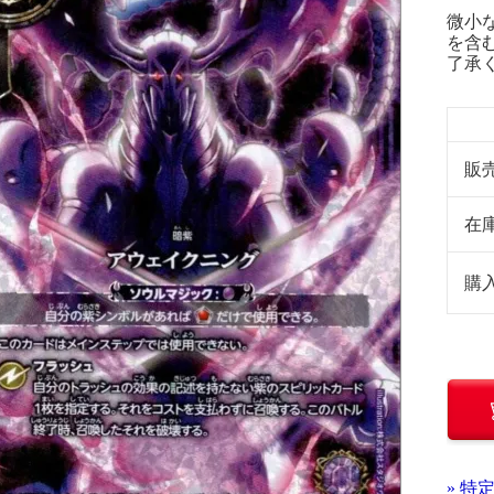
微小
を含
了承
販
在
購
» 特