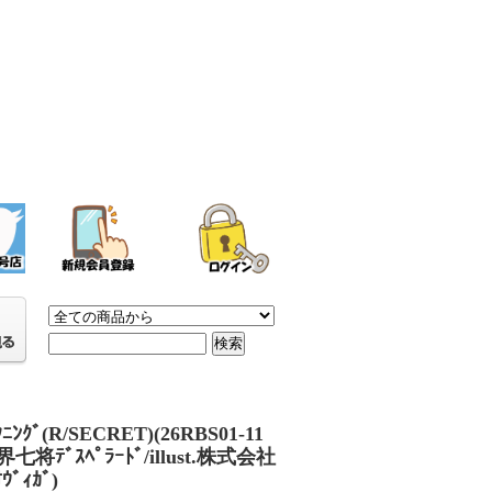
ｸﾆﾝｸﾞ(R/SECRET)(26RBS01-11
界七将ﾃﾞｽﾍﾟﾗｰﾄﾞ/illust.株式会社
ｵｳﾞｨｶﾞ)