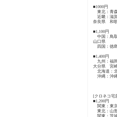
■1000円
東北：青森
近畿：滋賀
奈良県 和
■1,100円
中国：鳥取
山口県
四国：徳島
■1,400円
九州：福岡
大分県 宮
北海道：北
沖縄：沖
[クロネコ宅
■1,200円
関東：東
東北：山形
関東：茨城