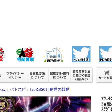
ーム
バトスピ
[26RBS01] 創世の鼓動
＞
＞
ｱｳｪｲ
3)(魔
ｽﾀｼﾞ