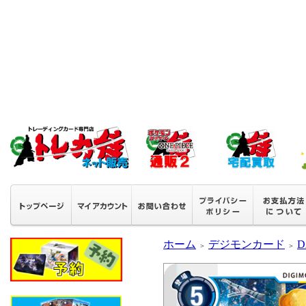
ホーム
デジモンカード
D
＞
＞