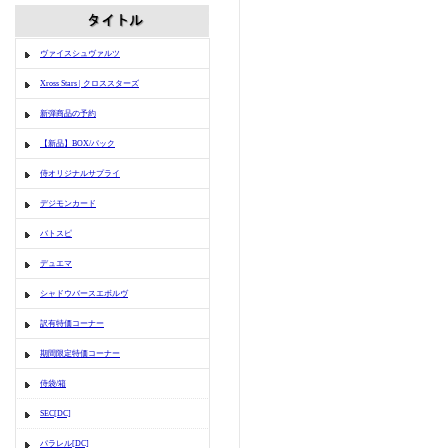
ヴァイスシュヴァルツ
Xross Stars | クロススターズ
新弾商品の予約
【新品】BOX/パック
侍オリジナルサプライ
デジモンカード
バトスピ
デュエマ
シャドウバースエボルヴ
訳有特価コーナー
期間限定特価コーナー
侍袋/箱
SEC[DC]
パラレル[DC]