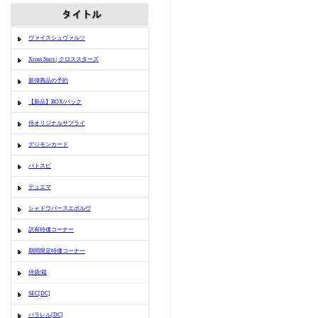
ヴァイスシュヴァルツ
Xross Stars | クロススターズ
新弾商品の予約
【新品】BOX/パック
侍オリジナルサプライ
デジモンカード
バトスピ
デュエマ
シャドウバースエボルヴ
訳有特価コーナー
期間限定特価コーナー
侍袋/箱
SEC[DC]
パラレル[DC]