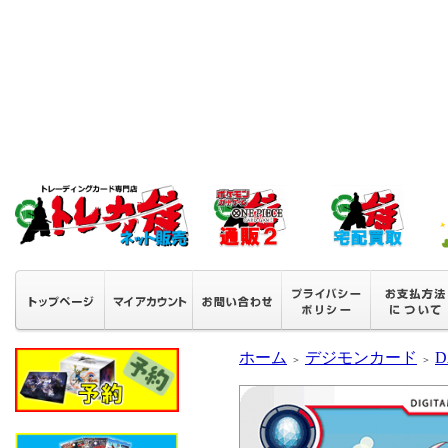
ホーム
デジモンカード
D
＞
＞