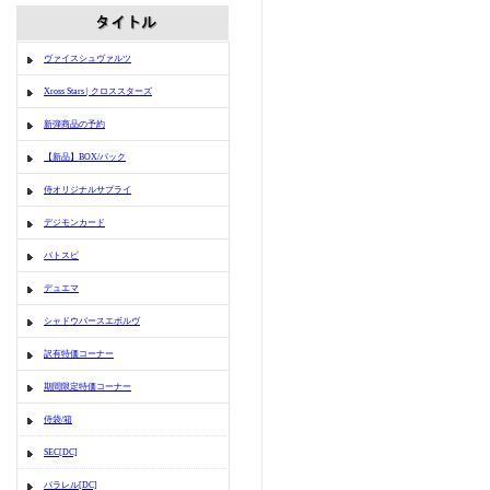
ヴァイスシュヴァルツ
Xross Stars | クロススターズ
新弾商品の予約
【新品】BOX/パック
侍オリジナルサプライ
デジモンカード
バトスピ
デュエマ
シャドウバースエボルヴ
訳有特価コーナー
期間限定特価コーナー
侍袋/箱
SEC[DC]
パラレル[DC]