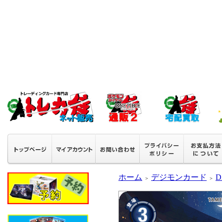
ホーム
デジモンカード
D
＞
＞