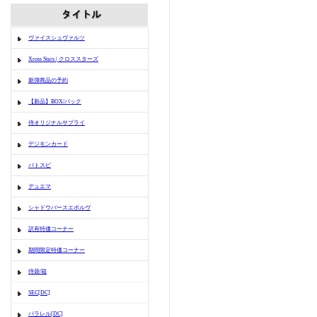
ヴァイスシュヴァルツ
Xross Stars | クロススターズ
新弾商品の予約
【新品】BOX/パック
侍オリジナルサプライ
デジモンカード
バトスピ
デュエマ
シャドウバースエボルヴ
訳有特価コーナー
期間限定特価コーナー
侍袋/箱
SEC[DC]
パラレル[DC]