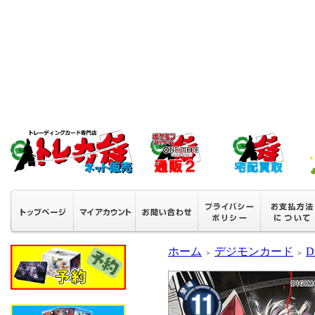
ホーム
デジモンカード
D
＞
＞