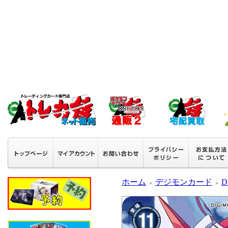
ホーム
デジモンカード
D
＞
＞