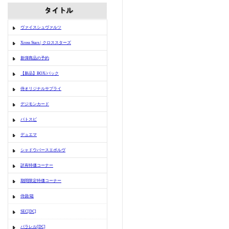
ヴァイスシュヴァルツ
Xross Stars | クロススターズ
新弾商品の予約
【新品】BOX/パック
侍オリジナルサプライ
デジモンカード
バトスピ
デュエマ
シャドウバースエボルヴ
訳有特価コーナー
期間限定特価コーナー
侍袋/箱
SEC[DC]
パラレル[DC]