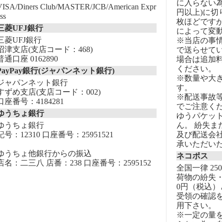
に入らない為
VISA/Diners Club/MASTER/JCB/American Expr
円以上)に切
ss
枚ほどです
三菱UFJ銀行
によって変
三菱UFJ銀行
※当店の事
沼津支店(支店コード：468)
で送らせて
普通口座 0162890
場合は追加
ください。
PayPay銀行(ジャパンネット銀行)
※数量や大
ジャパンネット銀行
す。
すずめ支店(支店コード：002)
※配送事故
口座番号：4184281
でご注意く
ゆうちょ銀行
ゆうパケッ
ゆうちょ銀行
ん。 紛失
記号：12310 口座番号：25951521
及び配送会
承いただい
ゆうちょ他銀行からの振込
ネコポス
店名：二三八 店番：238 口座番号：2595152
全国一律 25
荷物の紛失・
0円（税込）
受領の確認
用下さい。
※一定の量