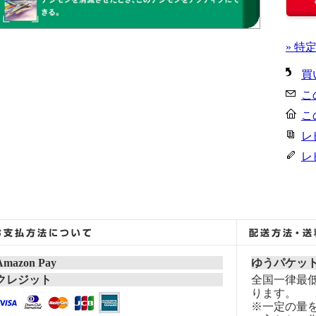
» 特
買
こ
こ
レ
レ
Amazon Pay
ゆうパケッ
クレジット
全国一律最低
ります。
※一定の量