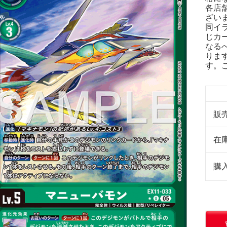
各店
ざい
同イ
じカ
なる
りま
す。
販
在
購