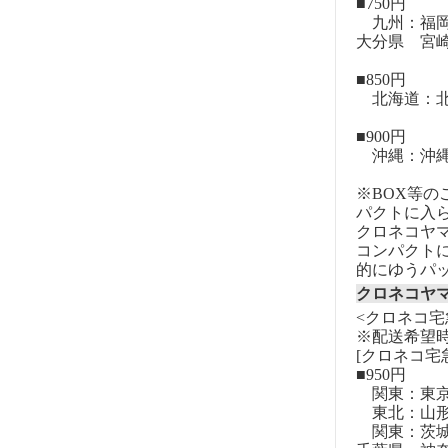
■750円
九州：福岡
大分県 宮
■850円
北海道：北
■900円
沖縄：沖
※BOX等
パクトに入
クロネコヤ
コンパクト
的にゆうパ
クロネコヤ
<クロネコ宅
※配送希望
[クロネコ宅
■950円
関東：東
東北：山形
関東：茨城