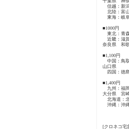
千葉県 神
信越：新潟
北陸：富山
東海：岐阜
■1000円
東北：青森
近畿：滋賀
奈良県 和
■1,100円
中国：鳥取
山口県
四国：徳島
■1,400円
九州：福岡
大分県 宮
北海道：北
沖縄：沖
[クロネコ宅