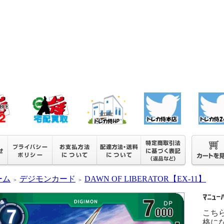
ーム
デジモンカード
DAWN OF LIBERATOR【EX-11】
＞
＞
ﾏﾆｭｰ
こち
格に