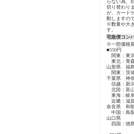
らない為、自
切り替わりま
が、カード
動しますの
※数量や大
す。
宅急便コン
※一部価格
■550円
関東：東
東北：青森
山形県 福
関東：茨城
千葉県 神
信越：新潟
北陸：富山
東海：岐阜
近畿：滋賀
奈良県 和
中国：鳥取
山口県
四国：徳島