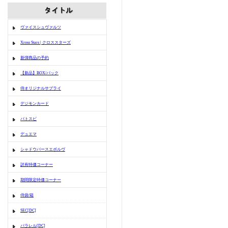
ヴァイスシュヴァルツ
Xross Stars | クロススターズ
新弾商品の予約
【新品】BOX/パック
侍オリジナルサプライ
デジモンカード
バトスピ
デュエマ
シャドウバースエボルヴ
訳有特価コーナー
期間限定特価コーナー
侍袋/箱
SEC[DC]
パラレル[DC]