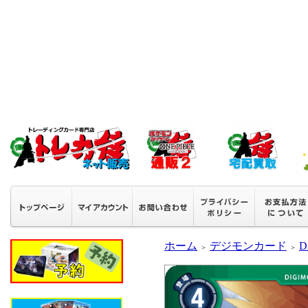
ホーム
デジモンカード
D
＞
＞