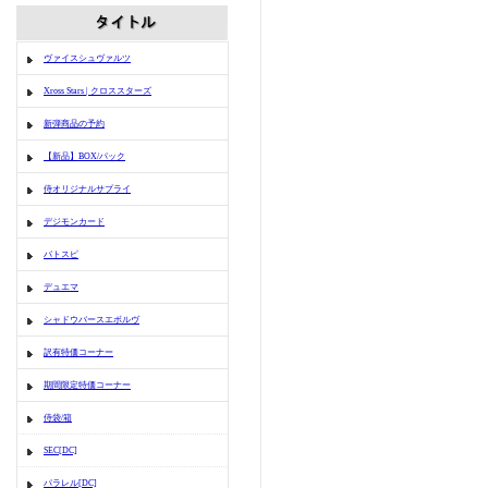
ヴァイスシュヴァルツ
Xross Stars | クロススターズ
新弾商品の予約
【新品】BOX/パック
侍オリジナルサプライ
デジモンカード
バトスピ
デュエマ
シャドウバースエボルヴ
訳有特価コーナー
期間限定特価コーナー
侍袋/箱
SEC[DC]
パラレル[DC]