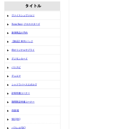
ヴァイスシュヴァルツ
Xross Stars | クロススターズ
新弾商品の予約
【新品】BOX/パック
侍オリジナルサプライ
デジモンカード
バトスピ
デュエマ
シャドウバースエボルヴ
訳有特価コーナー
期間限定特価コーナー
侍袋/箱
SEC[DC]
パラレル[DC]