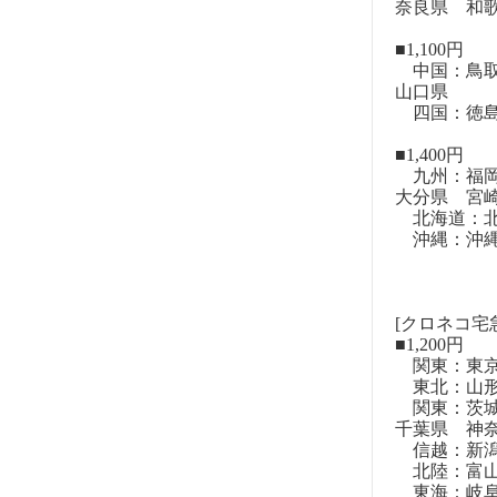
奈良県 和
■1,100円
中国：鳥取
山口県
四国：徳島
■1,400円
九州：福岡
大分県 宮
北海道：北
沖縄：沖
[クロネコ宅
■1,200円
関東：東
東北：山形
関東：茨城
千葉県 神
信越：新潟
北陸：富山
東海：岐阜