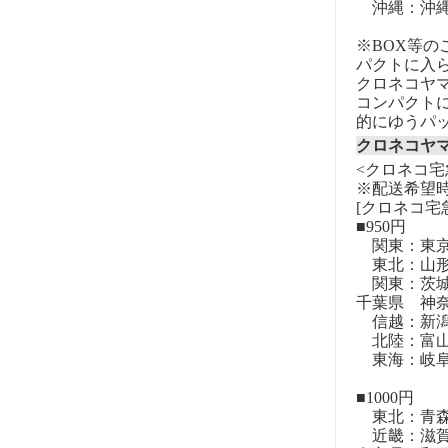
沖縄：沖
※BOX等
パクトに入
クロネコヤ
コンパクト
的にゆうパ
クロネコヤ
<クロネコ宅
※配送希望
[クロネコ宅
■950円
関東：東
東北：山形
関東：茨城
千葉県 神
信越：新潟
北陸：富山
東海：岐阜
■1000円
東北：青森
近畿：滋賀