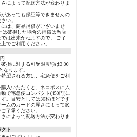
きさによって配送方法が変わりま
等があっても保証等できませんの
ださい。
トには、商品補償がございませ
または破損した場合の補償は当店
社では出来かねますので、 ご了
た上でご利用ください。
0円
破損に対する引受限度額は3,00
となります。
を希望される方は、宅急便をご利
を購入いただくと、ネコポスに入
動で宅急便コンパクト(450円)に
す。目安としては30枚ほどです
ゲームのカードの厚さによって変
でご了承ください。
きさによって配送方法が変わりま
パクト
変更がございました。