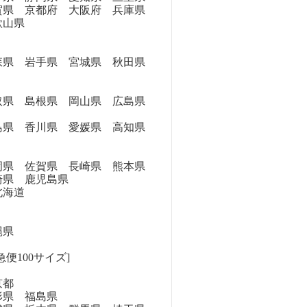
県 京都府 大阪府 兵庫県
歌山県
県 岩手県 宮城県 秋田県
県 島根県 岡山県 広島県
県 香川県 愛媛県 高知県
県 佐賀県 長崎県 熊本県
崎県 鹿児島県
海道
縄県
便100サイズ]
京都
県 福島県