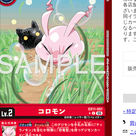
各店
ざい
同イ
じカ
なる
りま
す。
販
» 特
買
こ