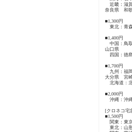
近畿：滋賀
奈良県 和
■1,300円
東北：青森
■1,400円
中国：鳥取
山口県
四国：徳島
■1,700円
九州：福岡
大分県 宮
北海道：北
■2,000円
沖縄：沖
[クロネコ宅急
■1,500円
関東：東
東北：山形