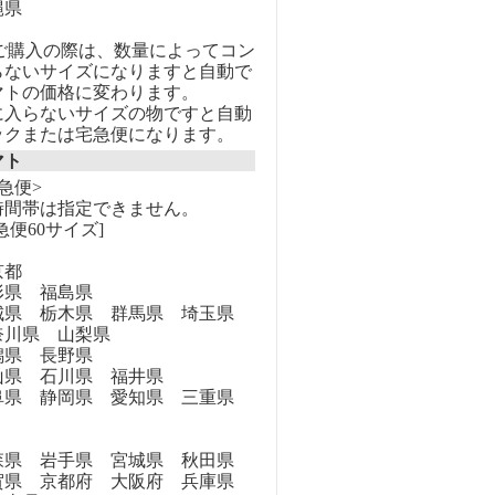
縄県
のご購入の際は、数量によってコン
らないサイズになりますと自動で
マトの価格に変わります。
に入らないサイズの物ですと自動
ックまたは宅急便になります。
マト
急便>
時間帯は指定できません。
急便60サイズ]
京都
県 福島県
県 栃木県 群馬県 埼玉県
奈川県 山梨県
県 長野県
県 石川県 福井県
県 静岡県 愛知県 三重県
県 岩手県 宮城県 秋田県
県 京都府 大阪府 兵庫県