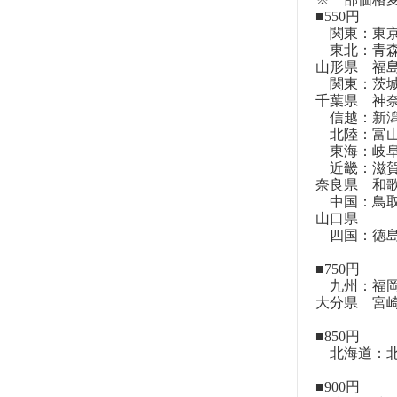
■550円
関東：東
東北：青森
山形県 福
関東：茨城
千葉県 神
信越：新潟
北陸：富山
東海：岐阜
近畿：滋賀
奈良県 和
中国：鳥取
山口県
四国：徳島
■750円
九州：福岡
大分県 宮
■850円
北海道：北
■900円