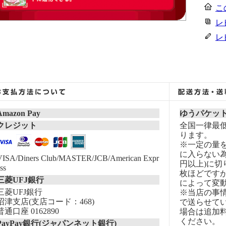
こ
レ
レ
Amazon Pay
ゆうパケッ
クレジット
全国一律最低
ります。
※一定の量
に入らない為
VISA/Diners Club/MASTER/JCB/American Expr
円以上)に切
ss
枚ほどです
三菱UFJ銀行
によって変
三菱UFJ銀行
※当店の事
沼津支店(支店コード：468)
で送らせて
普通口座 0162890
場合は追加
ください。
PayPay銀行(ジャパンネット銀行)