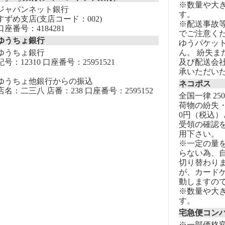
※数量や大
ジャパンネット銀行
す。
すずめ支店(支店コード：002)
※配送事故
口座番号：4184281
でご注意く
ゆうちょ銀行
ゆうパケッ
ゆうちょ銀行
ん。 紛失
記号：12310 口座番号：25951521
及び配送会
承いただい
ゆうちょ他銀行からの振込
ネコポス
店名：二三八 店番：238 口座番号：2595152
全国一律 25
荷物の紛失・
0円（税込）
受領の確認
用下さい。
※一定の量
らない為、自
切り替わりま
が、カード
動しますの
※数量や大
す。
宅急便コン
※一部価格