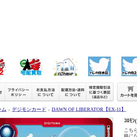
ーム
デジモンカード
DAWN OF LIBERATOR【EX-11】
＞
＞
ｺﾛﾓﾝ
こち
格に