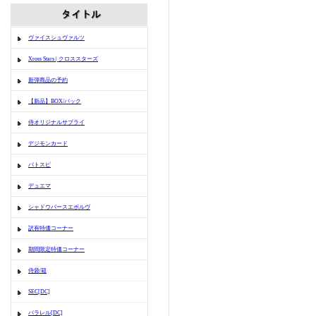
ヴァイスシュヴァルツ
Xross Stars | クロススターズ
新弾商品の予約
【新品】BOX/パック
侍オリジナルサプライ
デジモンカード
バトスピ
デュエマ
シャドウバースエボルヴ
訳有特価コーナー
期間限定特価コーナー
侍袋/箱
SEC[DC]
パラレル[DC]