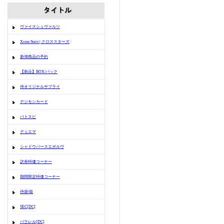
ヴァイスシュヴァルツ
Xross Stars | クロススターズ
新弾商品の予約
【新品】BOX/パック
侍オリジナルサプライ
デジモンカード
バトスピ
デュエマ
シャドウバースエボルヴ
訳有特価コーナー
期間限定特価コーナー
侍袋/箱
SEC[DC]
パラレル[DC]