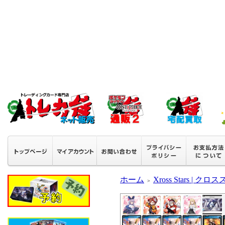
ホーム
Xross Stars | ク
＞