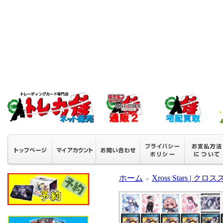
ホーム
Xross Stars | ク
＞