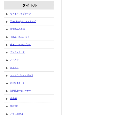
ヴァイスシュヴァルツ
Xross Stars | クロススターズ
新弾商品の予約
【新品】BOX/パック
侍オリジナルサプライ
デジモンカード
バトスピ
デュエマ
シャドウバースエボルヴ
訳有特価コーナー
期間限定特価コーナー
侍袋/箱
SEC[DC]
パラレル[DC]