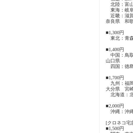
北陸：富山
東海：岐阜
近畿：滋賀
奈良県 和
■1,300円
東北：青森
■1,400円
中国：鳥取
山口県
四国：徳島
■1,700円
九州：福岡
大分県 宮
北海道：北
■2,000円
沖縄：沖
[クロネコ宅急
■1,500円