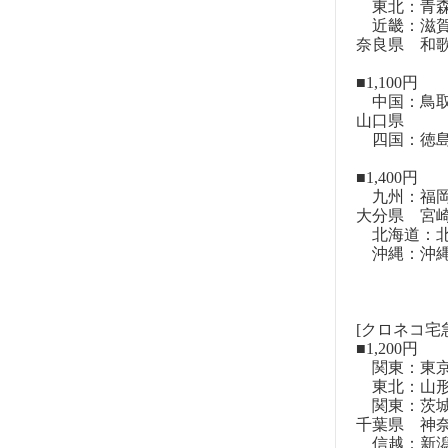
東北：青森
近畿：滋賀
奈良県 和
■1,100円
中国：鳥取
山口県
四国：徳島
■1,400円
九州：福岡
大分県 宮
北海道：北
沖縄：沖
[クロネコ宅
■1,200円
関東：東
東北：山形
関東：茨城
千葉県 神
信越：新潟