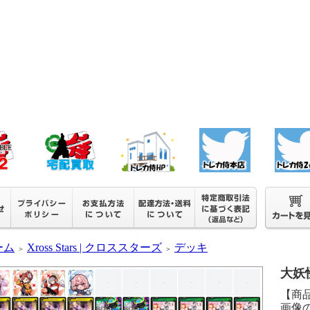
ーム
Xross Stars | クロススターズ
デッキ
＞
＞
大妖
【商
画像