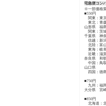
宅急便コン
※一部価格
■550円
関東：東
東北：青森
山形県 福
関東：茨城
千葉県 神
信越：新潟
北陸：富山
東海：岐阜
近畿：滋賀
奈良県 和
中国：鳥取
山口県
四国：徳島
■750円
九州：福岡
大分県 宮
■850円
北海道：北