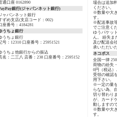
普通口座 0162890
場合は追加
ください。
PayPay銀行(ジャパンネット銀行)
※数量や大
ジャパンネット銀行
す。
すずめ支店(支店コード：002)
※配送事故
口座番号：4184281
でご注意く
ゆうちょ銀行
ゆうパケッ
ゆうちょ銀行
ん。 紛失
記号：12310 口座番号：25951521
及び配送会
承いただい
ゆうちょ他銀行からの振込
ネコポス
店名：二三八 店番：238 口座番号：2595152
全国一律 25
荷物の紛失・
0円（税込）
受領の確認
用下さい。
※一定の量
らない為、自
切り替わりま
が、カード
動しますの
※数量や大
す。