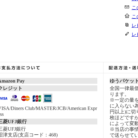
こ
こ
レ
レ
Amazon Pay
ゆうパケッ
クレジット
全国一律最低
ります。
※一定の量
に入らない為
VISA/Diners Club/MASTER/JCB/American Expr
円以上)に切
ss
枚ほどです
三菱UFJ銀行
によって変
三菱UFJ銀行
※当店の事
沼津支店(支店コード：468)
で送らせて