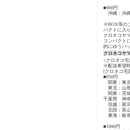
■900円
沖縄：沖
※BOX等
パクトに入
クロネコヤ
コンパクト
的にゆうパ
クロネコヤ
<クロネコ宅
※配送希望
[クロネコ宅
■950円
関東：東
東北：山形
関東：茨城
千葉県 神
信越：新潟
北陸：富山
東海：岐阜
■1000円