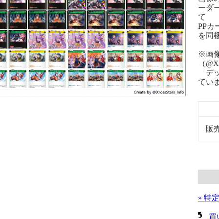
ーダ
て
PPカ
を同
※画像
（@Xr
デッ
てい
販
» 特
買