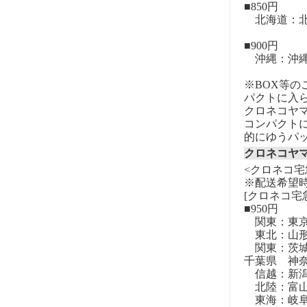
■850円
北海道：北
■900円
沖縄：沖
※BOX等
パクトに入
クロネコヤ
コンパクト
的にゆうパ
クロネコヤ
<クロネコ宅
※配送希望
[クロネコ宅
■950円
関東：東
東北：山形
関東：茨城
千葉県 神
信越：新潟
北陸：富山
東海：岐阜