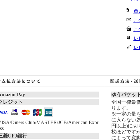
買
こ
こ
レ
レ
Amazon Pay
ゆうパケッ
クレジット
全国一律最低
ります。
※一定の量
に入らない為
VISA/Diners Club/MASTER/JCB/American Expr
円以上)に切
ss
枚ほどです
三菱UFJ銀行
によって変