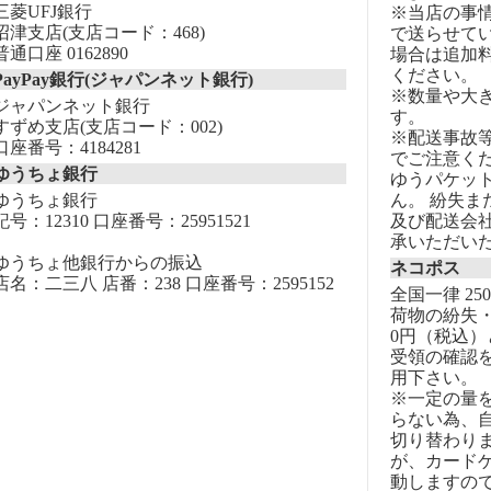
三菱UFJ銀行
※当店の事
沼津支店(支店コード：468)
で送らせて
普通口座 0162890
場合は追加
ください。
PayPay銀行(ジャパンネット銀行)
※数量や大
ジャパンネット銀行
す。
すずめ支店(支店コード：002)
※配送事故
口座番号：4184281
でご注意く
ゆうちょ銀行
ゆうパケッ
ゆうちょ銀行
ん。 紛失
記号：12310 口座番号：25951521
及び配送会
承いただい
ゆうちょ他銀行からの振込
ネコポス
店名：二三八 店番：238 口座番号：2595152
全国一律 25
荷物の紛失・
0円（税込）
受領の確認
用下さい。
※一定の量
らない為、自
切り替わりま
が、カード
動しますの