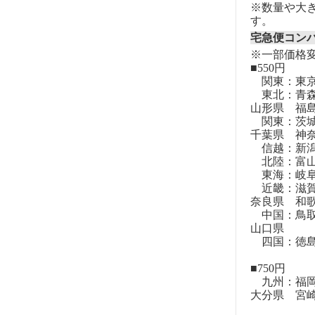
※数量や大
す。
宅急便コン
※一部価格
■550円
関東：東
東北：青森
山形県 福
関東：茨城
千葉県 神
信越：新潟
北陸：富山
東海：岐阜
近畿：滋賀
奈良県 和
中国：鳥取
山口県
四国：徳島
■750円
九州：福岡
大分県 宮