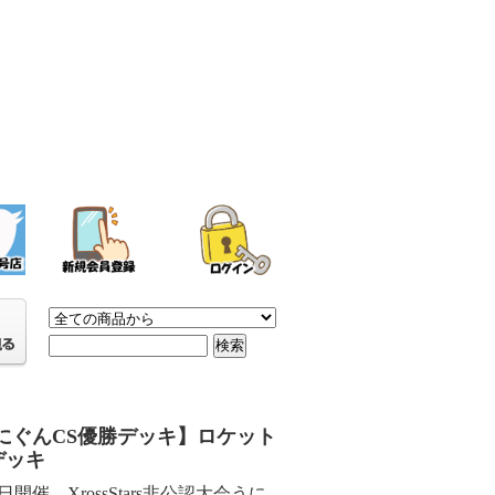
にぐんCS優勝デッキ】ロケット
lデッキ
7日開催 XrossStars非公認大会うに