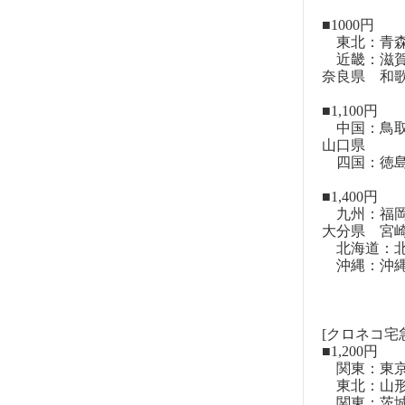
■1000円
東北：青森
近畿：滋賀
奈良県 和
■1,100円
中国：鳥取
山口県
四国：徳島
■1,400円
九州：福岡
大分県 宮
北海道：北
沖縄：沖
[クロネコ宅
■1,200円
関東：東
東北：山形
関東：茨城