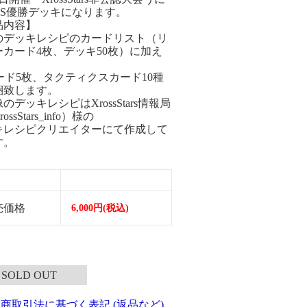
CS優勝デッキになります。
品内容】
のデッキレシピのカードリスト（リ
ーカード4枚、デッキ50枚）に加え
ード5枚、タクティクスカード10種
梱致します。
のデッキレシピはXrossStars情報局
ossStars_info）様の
キレシピクリエイターにて作成して
す。
売価格
6,000円(税込)
SOLD OUT
定商取引法に基づく表記 (返品など)