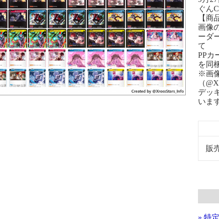
ぐん
【商
画像
ーダ
て
PPカ
を同
※画像
（@Xr
デッ
いま
販
» 特