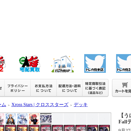
ーム
Xross Stars | クロススターズ
デッキ
＞
＞
【う
Fal
9月2