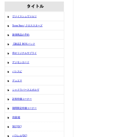
ヴァイスシュヴァルツ
Xross Stars | クロススターズ
新弾商品の予約
【新品】BOX/パック
侍オリジナルサプライ
デジモンカード
バトスピ
デュエマ
シャドウバースエボルヴ
訳有特価コーナー
期間限定特価コーナー
侍袋/箱
SEC[DC]
パラレル[DC]