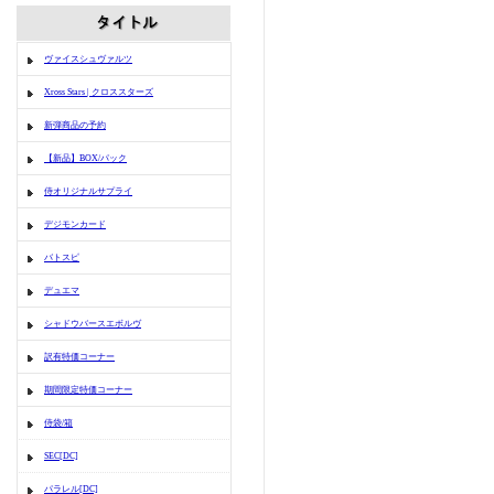
ヴァイスシュヴァルツ
Xross Stars | クロススターズ
新弾商品の予約
【新品】BOX/パック
侍オリジナルサプライ
デジモンカード
バトスピ
デュエマ
シャドウバースエボルヴ
訳有特価コーナー
期間限定特価コーナー
侍袋/箱
SEC[DC]
パラレル[DC]